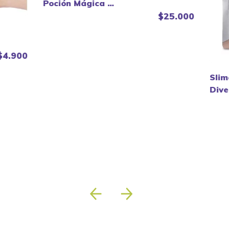
Poción Mágica -
Oosh Zuru.
$25.000
$4.900
Slim
Dive
bols
Zuru