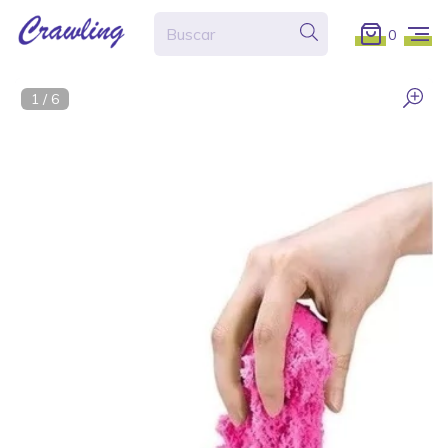
0
1
/
6