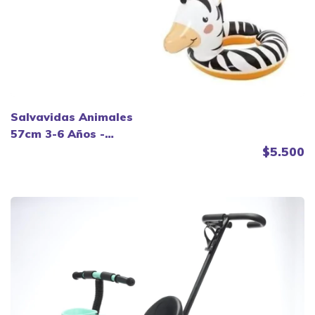
Salvavidas Animales
57cm 3-6 Años -
Bestway
$5.500