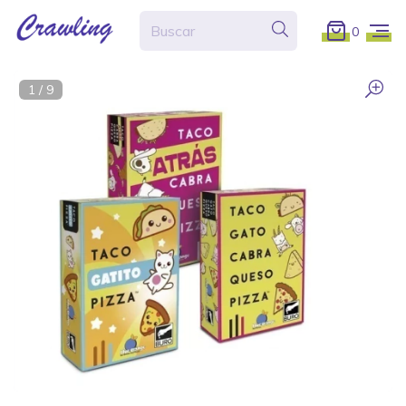
0
1
/
9