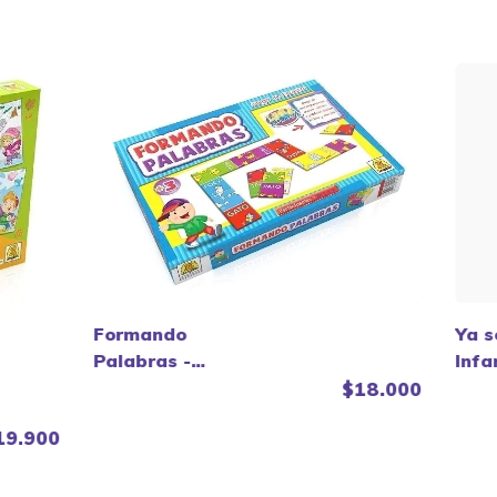
Ya s
Formando
Infa
Palabras -
didá
Implas.
$18.000
Impl
19.900