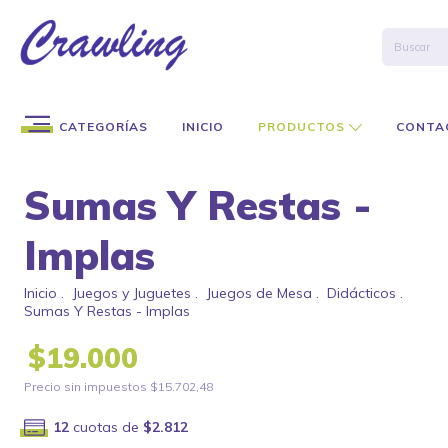
CATEGORÍAS
INICIO
PRODUCTOS
CONTA
Sumas Y Restas -
Implas
Inicio
.
Juegos y Juguetes
.
Juegos de Mesa
.
Didácticos
.
Sumas Y Restas - Implas
$19.000
Precio sin impuestos
$15.702,48
12
cuotas de
$2.812