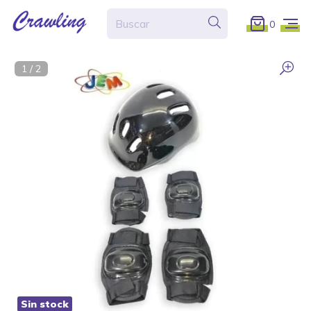
0
1
/
2
Sin stock