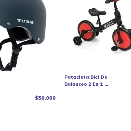
Patacleta Bici De
Balanceo 2 En 1 -
Felcraft
.
$50.000