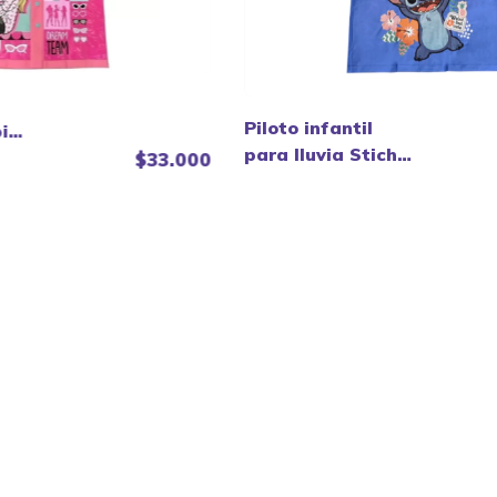
Piloto infantil
bie
para lluvia Stich -
$33.000
Wabro.