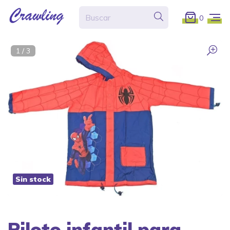
0
1
/
3
Sin stock
Piloto infantil para