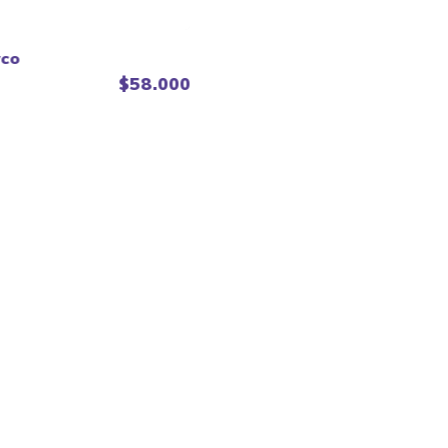
Buro de Juegos.
yco
$58.000