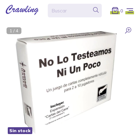
0
1
/
4
Sin stock