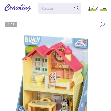
0
1
/
3