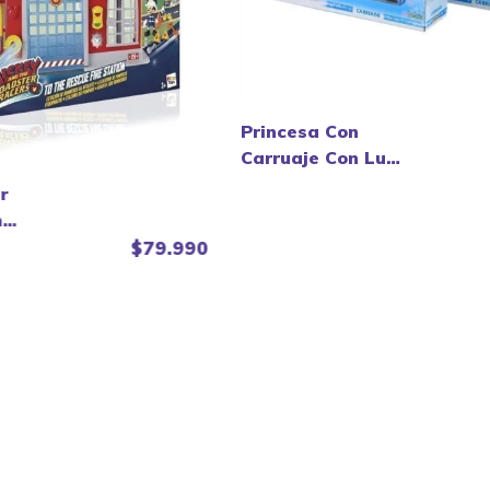
Princesa Con
Carruaje Con Luz
Y Sonido - Ditoys
r
n
$79.990