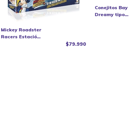
Conejitos Bay
Dreamy tipo
Sylvanian.
Mickey Roadster
Racers Estación
De Bomberos
$79.990