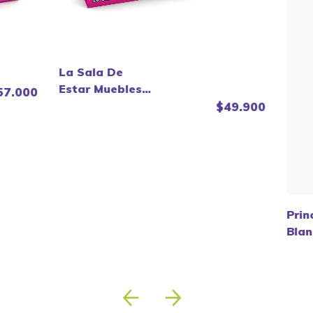
La Sala De
Estar Muebles
57.000
De Muñecas
$49.900
Gloria - Lionels
Prin
Blan
Matt