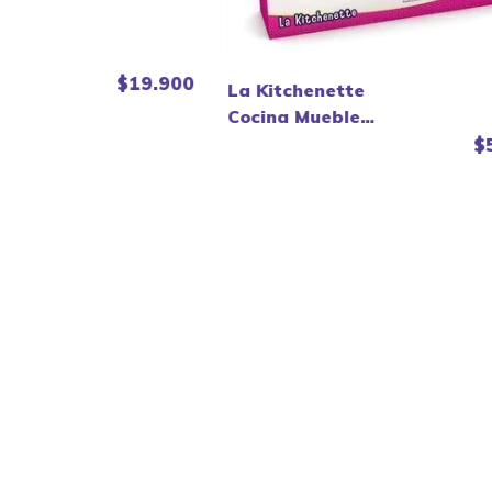
$19.900
La Kitchenette
Cocina Muebles
Para Muñecas
$
Gloria - Lionels