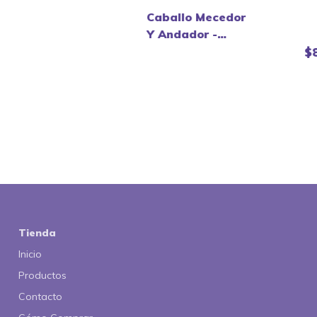
Caballo Mecedor
Y Andador -
Vegui
$
Tienda
Inicio
Productos
Contacto