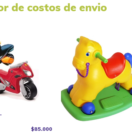
or de costos de envio
-
$85.000