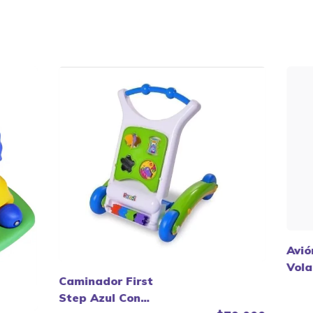
Avió
Vola
Caminador First
Pata
Step Azul Con
Vegu