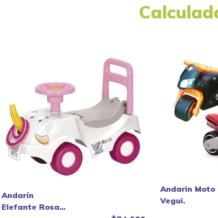
Calculad
Andarin Moto 
Andarín
Vegui.
Elefante Rosa