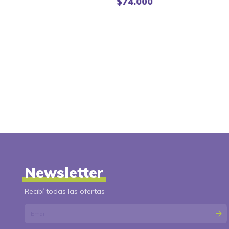
Pata Pata -
$74.000
Rondi
Newsletter
Recibí todas las ofertas